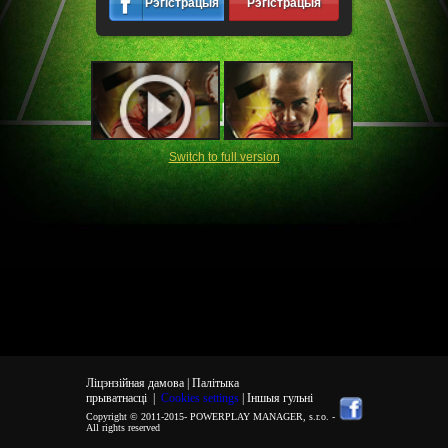
Рэгістрацыя
Рэгістрацыя
Switch to full version
Ліцэнзійная дамова |
Палітыка
прыватнасці
|
Cookies settings
| Іншыя гульні
Copyright © 2011-2015-
POWERPLAY MANAGER, s.r.o.
-
All rights reserved