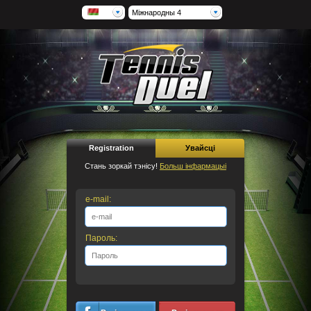
Міжнародны 4
Registration
Увайсці
Стань зоркай тэнісу!
Больш інфармацыі
e-mail:
Пароль: