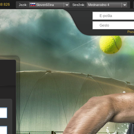
88 826
Jezik:
Slovenščina
Strežnik:
Mednarodno 4
Poza