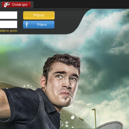
Ostale igre
Prijava
Prijava
bljeno geslo