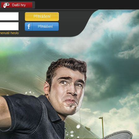
Další hry
Přihlášení
Přihlášení
enuté heslo