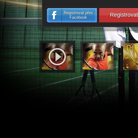
Registrovat přes
Registrovat
Facebook