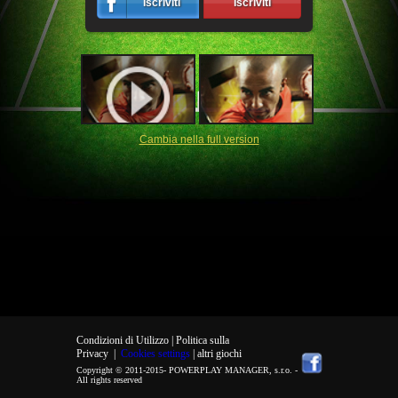
Iscriviti
Iscriviti
Cambia nella full version
Condizioni di Utilizzo |
Politica sulla
Privacy
|
Cookies settings
| altri giochi
Copyright © 2011-2015-
POWERPLAY MANAGER, s.r.o.
-
All rights reserved