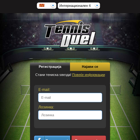
Интернационален 4
Регистрација
Најави се
Стани тениска ѕвезда!
Повеќе информации
E-mail:
Лозинка: