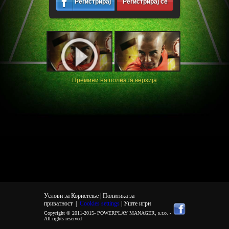
Регистрирај
Регистрирај се
се
Премини на полната верзија
Услови за Користење |
Политика за
приватност
|
Cookies settings
| Уште игри
Copyright © 2011-2015-
POWERPLAY MANAGER, s.r.o.
-
All rights reserved