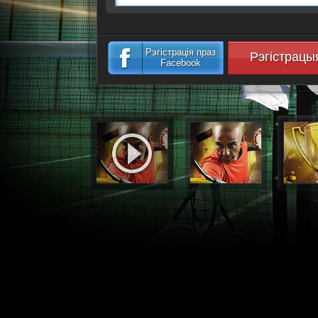
Рэгістрація праз
Рэгістрацы
Facebook