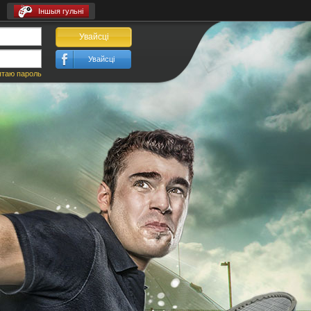
Іншыя гульні
Увайсці
Увайсці
ятаю пароль