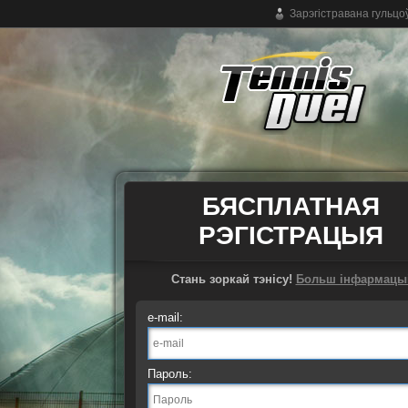
Зарэгістравана гульцо
Бясплатная анлайн-гульня ў тэніс
БЯСПЛАТНАЯ
РЭГІСТРАЦЫЯ
Стань зоркай тэнісу!
Больш інфармацы
e-mail:
Пароль: