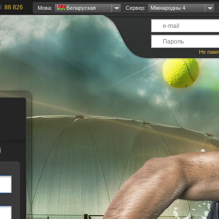
ў:
88 826
Мова:
Беларуская
Сервер:
Міжнародны 4
Не пам
і