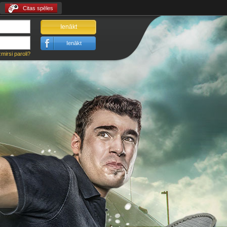
Citas spēles
Ienākt
Ienākt
zmirsi paroli?