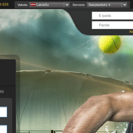
8 826
Valoda:
Latviešu
Serveris:
Starptautisks 4
Ai
jas