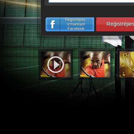
Reģistrējies,
Reģistrējie
izmantojot
Facebook