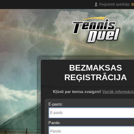
Reģistrēti spēlētāji:
8
Bezmaksas tiešsaistes tenisa spēle.
BEZMAKSAS
REĢISTRĀCIJA
Kļūsti par tenisa zvaigzni!
Vairāk informāci
E-pasts:
Parole: