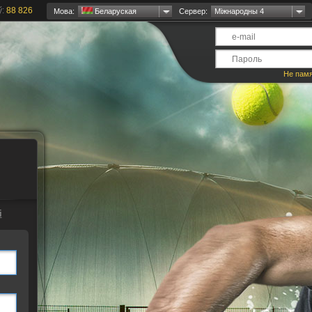
ў:
88 826
Мова:
Беларуская
Сервер:
Міжнародны 4
Не пам
і