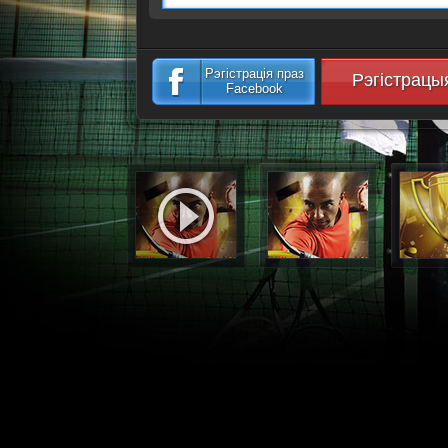
Рэгістрація праз
Рэгістрацы
Facebook