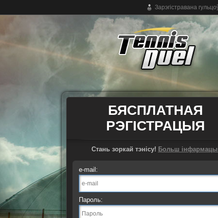
Зарэгістравана гульцо
Бясплатная анлайн-гульня ў тэніс
БЯСПЛАТНАЯ
РЭГІСТРАЦЫЯ
Стань зоркай тэнісу!
Больш інфармацы
e-mail:
Пароль: