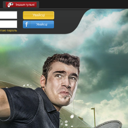
Іншыя гульні
Увайсці
Увайсці
ятаю пароль