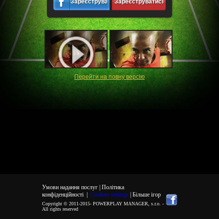
Зареєструватися
Зареєструватися
Перейти на повну версiю
Умови надання послуг |
Політика
конфіденційності
|
Cookies settings
| Більше ігор
Copyright © 2011-2015-
POWERPLAY MANAGER, s.r.o.
-
All rights reserved