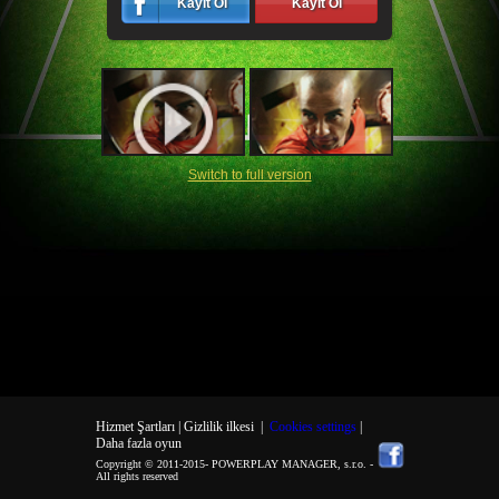
Kayıt Ol
Kayıt Ol
Switch to full version
Hizmet Şartları |
Gizlilik ilkesi
|
Cookies settings
|
Daha fazla oyun
Copyright © 2011-2015-
POWERPLAY MANAGER, s.r.o.
-
All rights reserved