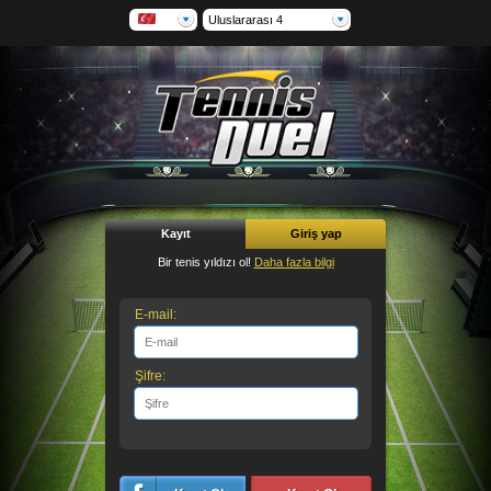
Uluslararası 4
Kayıt
Giriş yap
Bir tenis yıldızı ol!
Daha fazla bilgi
E-mail:
Şifre: