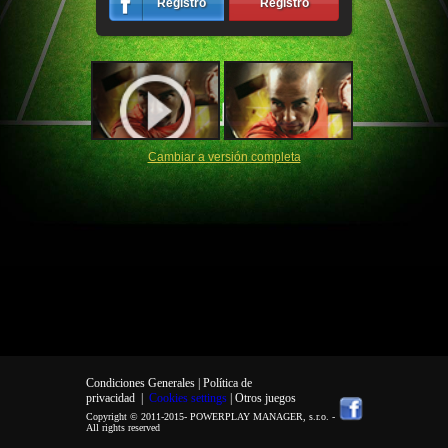
Registro
Registro
Cambiar a versión completa
Condiciones Generales |
Política de
privacidad
|
Cookies settings
| Otros juegos
Copyright © 2011-2015-
POWERPLAY MANAGER, s.r.o.
-
All rights reserved