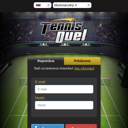
Medzinárodný 4
Registrácia
Prihlásenie
Staň sa tenisovou hviezdou!
Viac informácií
E-mail:
Heslo: