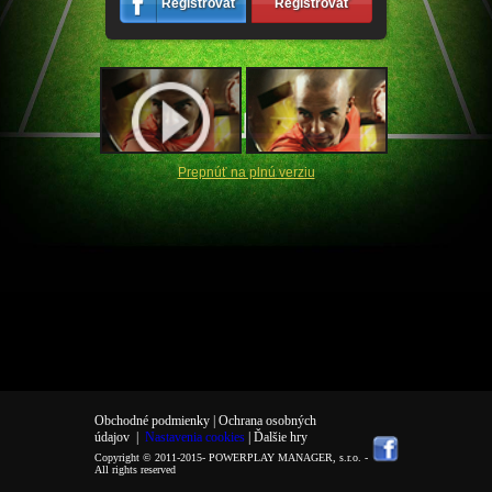
Registrovať
Registrovať
Prepnúť na plnú verziu
Obchodné podmienky |
Ochrana osobných
údajov
|
Nastavenia cookies
| Ďalšie hry
Copyright © 2011-2015-
POWERPLAY MANAGER, s.r.o.
-
All rights reserved