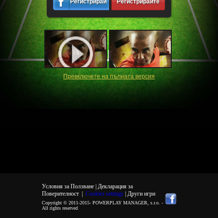
Регистрирайте
Регистрирайте
се
се
Превключете на пълната версия
Условия за Ползване |
Декларация за
Поверителност
|
Cookies settings
| Други игри
Copyright © 2011-2015-
POWERPLAY MANAGER, s.r.o.
-
All rights reserved