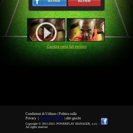
Iscriviti
Iscriviti
Cambia nella full version
Condizioni di Utilizzo |
Politica sulla
Privacy
|
Cookies settings
| altri giochi
Copyright © 2011-2015-
POWERPLAY MANAGER, s.r.o.
-
All rights reserved