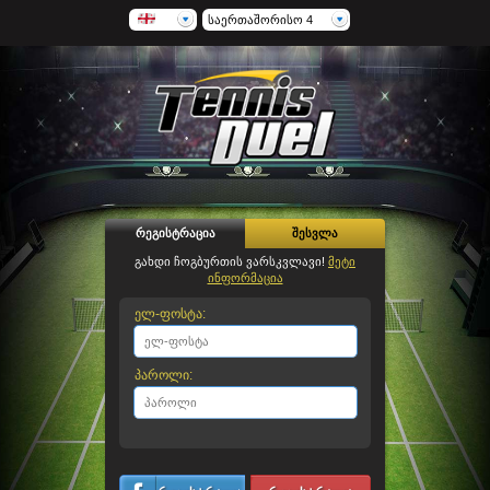
საერთაშორისო 4
რეგისტრაცია
შესვლა
გახდი ჩოგბურთის ვარსკვლავი!
მეტი
ინფორმაცია
ელ-ფოსტა:
პაროლი: