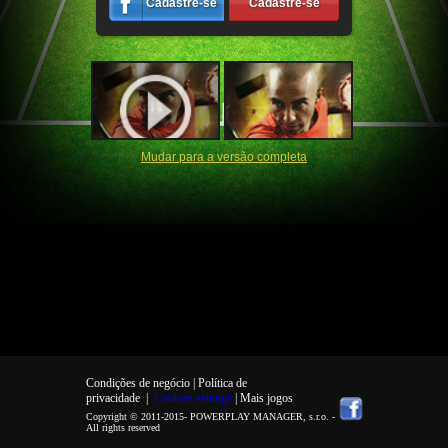
Cadastre-se
Cadastre-se
Mudar para a versão completa
Condições de negócio |
Política de
privacidade
|
Cookies settings
| Mais jogos
Copyright © 2011-2015-
POWERPLAY MANAGER, s.r.o.
-
All rights reserved