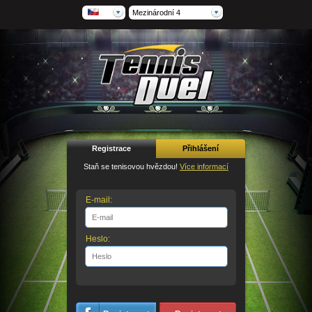
Mezinárodní 4
Registrace
Přihlášení
Staň se tenisovou hvězdou!
Více informací
E-mail:
Heslo: