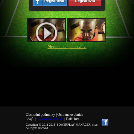
Registrovat
Registrovat
Přepnout na plnou verzi
Obchodní podmínky |
Ochrana osobních
údajů
|
Nastavení cookies
| Další hry
Copyright © 2011-2015-
POWERPLAY MANAGER, s.r.o.
-
All rights reserved