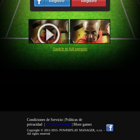
Registro
Registro
Switch to full version
Condiciones de Servicio |
Políticas de
privacidad
|
Cookies settings
| More games
Copyright © 2011-2015-
POWERPLAY MANAGER, s.r.o.
-
All rights reserved