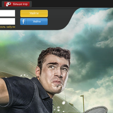
Більше ігор
Увійти
Увійти
роль забули