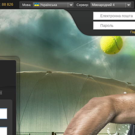
:
88 826
Мова:
Українська
Сервер:
Міжнародний 4
Па
ї