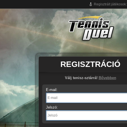
Regisztrált játékosok
Ingyenes online tenisz játék
REGISZTRÁCIÓ
Válj tenisz-sztárrá!
Bővebben
E-mail:
Jelszó: