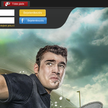
Több játék
Bejelentkezés
Bejelentkezés
elejtett jelszó