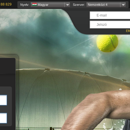
:
88 829
Nyelv:
Magyar
Szerver:
Nemzetközi 4
Elf