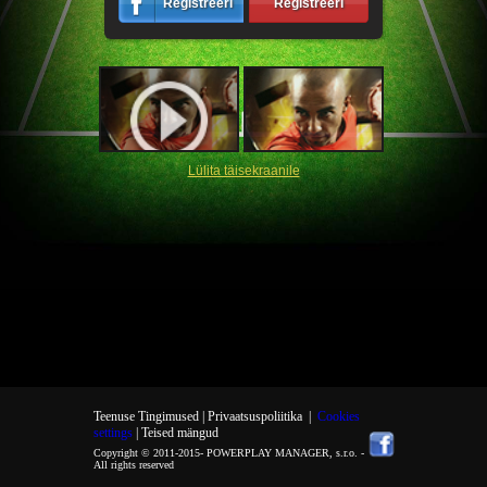
Registreeri
Registreeri
Lülita täisekraanile
Teenuse Tingimused |
Privaatsuspoliitika
|
Cookies
settings
| Teised mängud
Copyright © 2011-2015-
POWERPLAY MANAGER, s.r.o.
-
All rights reserved