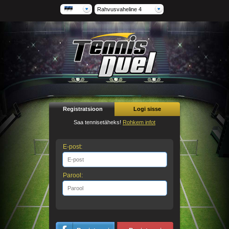
Rahvusvaheline 4
Registratsioon
Logi sisse
Saa tennisetäheks!
Rohkem infot
E-post:
Parool: