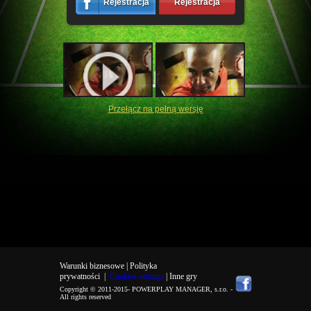
Rejestracja
Rejestracja
Przełącz na pełną wersję
Warunki biznesowe |
Polityka
prywatności
|
Cookies settings
| Inne gry
Copyright © 2011-2015-
POWERPLAY MANAGER, s.r.o.
-
All rights reserved