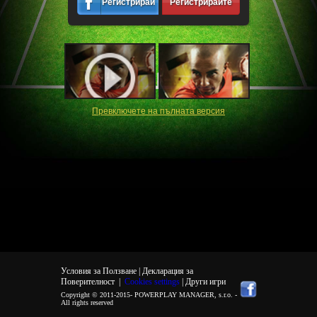
Регистрирайте
Регистрирайте
се
се
Превключете на пълната версия
Условия за Ползване |
Декларация за
Поверителност
|
Cookies settings
| Други игри
Copyright © 2011-2015-
POWERPLAY MANAGER, s.r.o.
-
All rights reserved