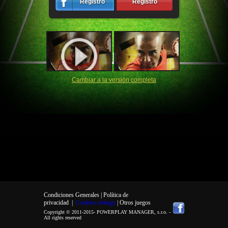
Registro
Registro
Cambiar a la versión completa
Condiciones Generales |
Política de
privacidad
|
Cookies settings
| Otros juegos
Copyright © 2011-2015-
POWERPLAY MANAGER, s.r.o.
-
All rights reserved