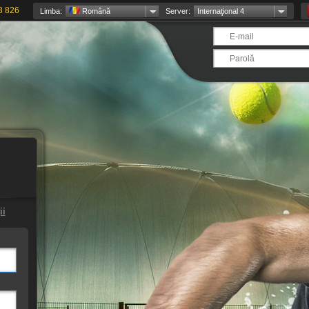
8 826
Limba:
Română
Server:
Internaţional 4
ii