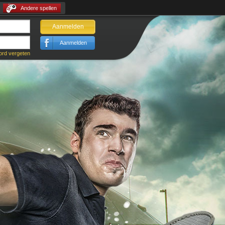
Andere spellen
Aanmelden
Aanmelden
rd vergeten