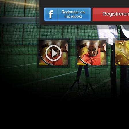
Registreer via
Registrere
Facebook!