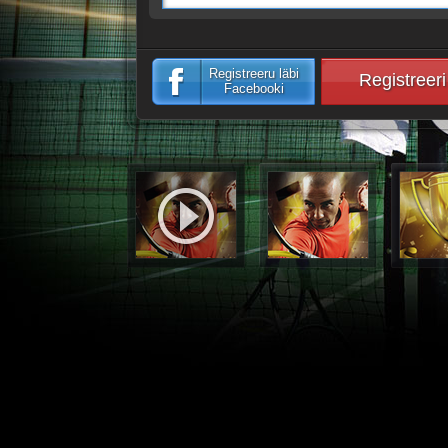
Registreeru läbi
Registreeri
Facebooki