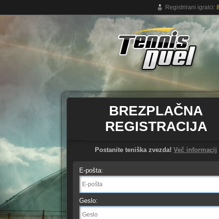
Registrirani igralci:
Zastonj internetna teniška igra
BREZPLAČNA
REGISTRACIJA
Postanite teniška zvezda!
Več informacij
E-pošta:
Geslo: