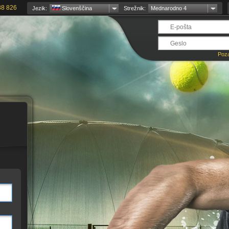
88 826
Jezik:
Slovenščina
Strežnik:
Mednarodno 4
Poza