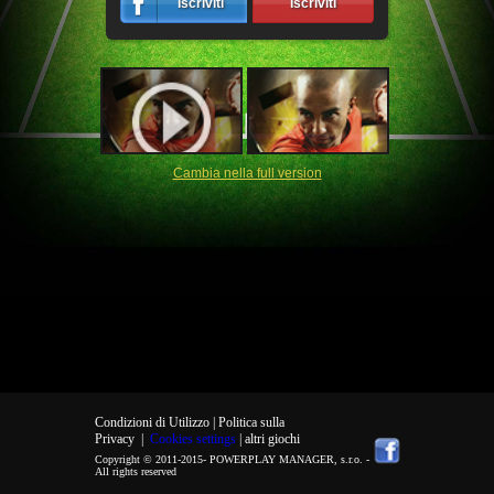
Iscriviti
Iscriviti
Cambia nella full version
Condizioni di Utilizzo |
Politica sulla
Privacy
|
Cookies settings
| altri giochi
Copyright © 2011-2015-
POWERPLAY MANAGER, s.r.o.
-
All rights reserved