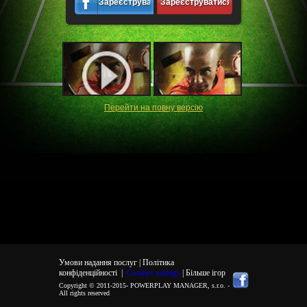
Зареєструватися
Зареєструватися
Перейти на повну версiю
Умови надання послуг |
Політика
конфіденційності
|
Cookies settings
| Більше ігор
Copyright © 2011-2015-
POWERPLAY MANAGER, s.r.o.
-
All rights reserved