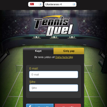
Uluslararası 4
Kayıt
Giriş yap
Bir tenis yıldızı ol!
Daha fazla bilgi
E-mail:
Şifre: