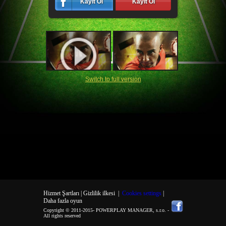
Kayıt Ol
Kayıt Ol
Switch to full version
Hizmet Şartları |
Gizlilik ilkesi
|
Cookies settings
|
Daha fazla oyun
Copyright © 2011-2015-
POWERPLAY MANAGER, s.r.o.
-
All rights reserved