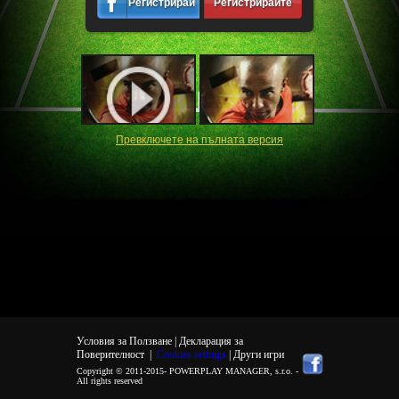
Регистрирайте
Регистрирайте
се
се
Превключете на пълната версия
Условия за Ползване |
Декларация за
Поверителност
|
Cookies settings
| Други игри
Copyright © 2011-2015-
POWERPLAY MANAGER, s.r.o.
-
All rights reserved