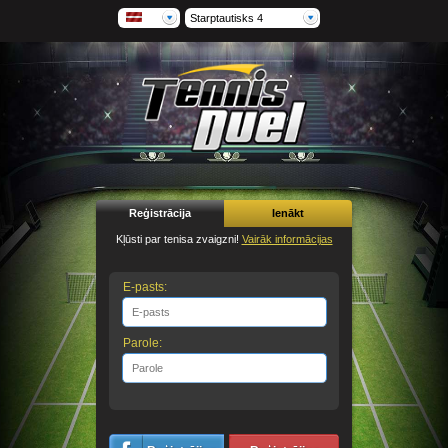
Starptautisks 4
Reģistrācija
Ienākt
Kļūsti par tenisa zvaigzni!
Vairāk informācijas
E-pasts:
Parole: