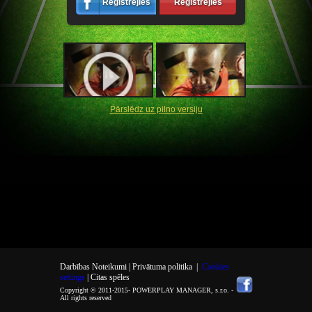
Reģistrējies
Reģistrējies
Pārslēdz uz pilno versiju
Darbības Noteikumi |
Privātuma politika
|
Cookies
settings
| Citas spēles
Copyright © 2011-2015-
POWERPLAY MANAGER, s.r.o.
-
All rights reserved