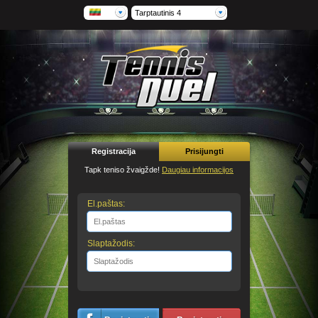
Tarptautinis 4
Registracija
Prisijungti
Tapk teniso žvaigžde!
Daugiau informacijos
El.paštas:
Slaptažodis: