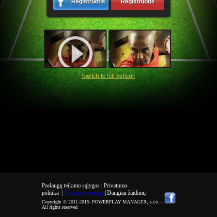
Registruotis
Registruotis
Switch to full version
Paslaugų teikimo sąlygos |
Privatumo
politika
|
Cookies settings
| Daugiau žaidimų
Copyright © 2011-2015-
POWERPLAY MANAGER, s.r.o.
-
All rights reserved