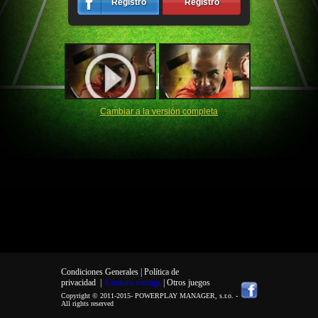
Registro
Registro
Cambiar a la versión completa
Condiciones Generales |
Política de
privacidad
|
Cookies settings
| Otros juegos
Copyright © 2011-2015-
POWERPLAY MANAGER, s.r.o.
-
All rights reserved