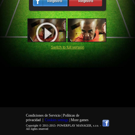
Registro
Registro
Switch to full version
Condiciones de Servicio |
Políticas de
privacidad
|
Cookies settings
| More games
Copyright © 2011-2015-
POWERPLAY MANAGER, s.r.o.
-
All rights reserved