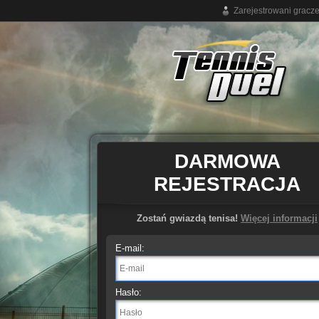
Zarejestrowani gracz
Darmowa gra tenisowa online
DARMOWA
REJESTRACJA
Zostań gwiazdą tenisa!
Więcej informacji
E-mail:
Hasło: