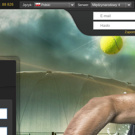
e:
88 826
Język:
Polski
Serwer:
Międzynarodowy 4
Zapomn