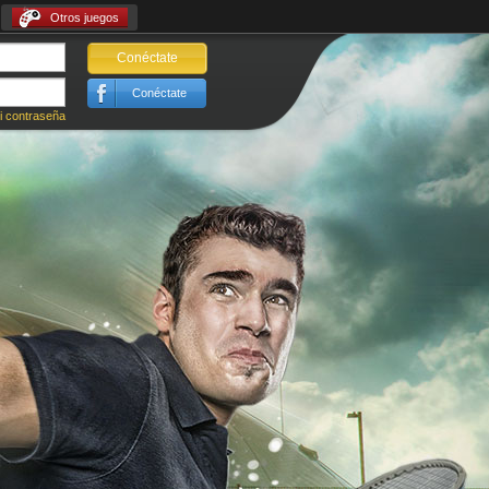
Otros juegos
Conéctate
Conéctate
i contraseña