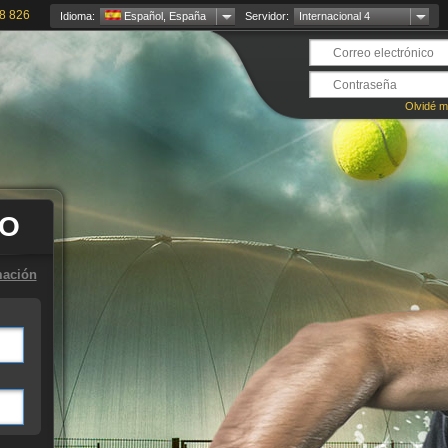
8 826
Idioma:
Español, España
Servidor:
Internacional 4
Olvidé m
TO
mación