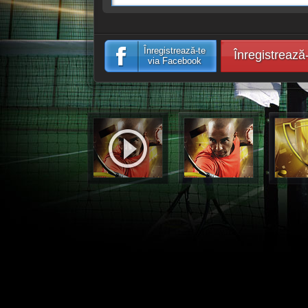
Înregistrează-te
Înregistrează
via Facebook