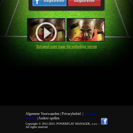
Registreren
Registreren
Schakel over naar de volledige versie
Algemene Voorwaarden |
Privacybeleid
|
Cookies
settings
| Andere spellen
Copyright © 2011-2015-
POWERPLAY MANAGER, s.r.o.
-
All rights reserved