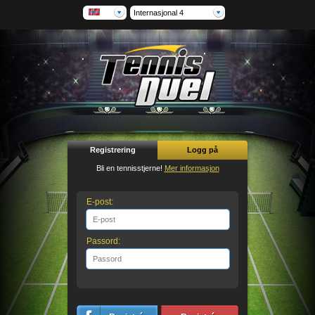
Internasjonal 4
Registrering
Logg på
Bli en tennisstjerne!
Mer informasjon
E-post:
Passord: