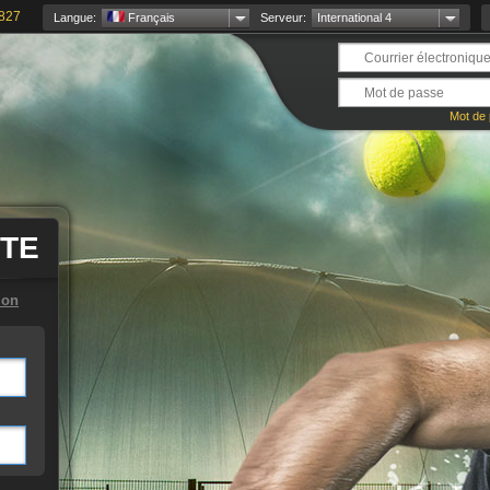
827
Langue:
Français
Serveur:
International 4
Mot de 
ITE
ion