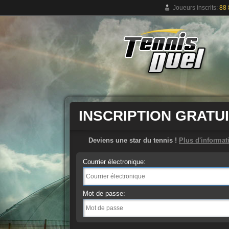
Joueurs inscrits:
88 
Jeu de tennis en ligne gratuit
INSCRIPTION GRATU
Deviens une star du tennis !
Plus d'informat
Courrier électronique:
Mot de passe: