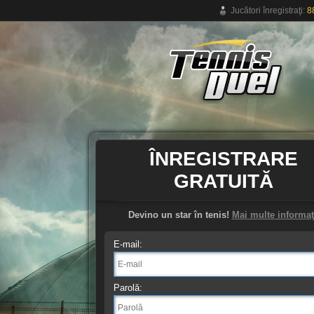
Jucători înregistraţi:
8
Joc online gratuit de tenis
ÎNREGISTRARE
GRATUITĂ
Devino un star în tenis!
Mai multe informaţ
E-mail:
Parolă: