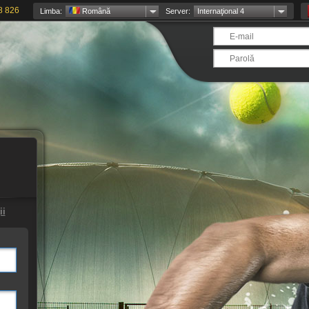
8 826
Limba:
Română
Server:
Internaţional 4
ii