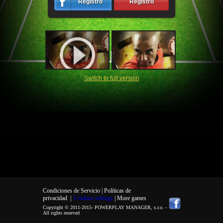
Registro
Registro
Switch to full version
Condiciones de Servicio |
Políticas de
privacidad
|
Cookies settings
| More games
Copyright © 2011-2015-
POWERPLAY MANAGER, s.r.o.
-
All rights reserved