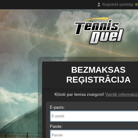
Reģistrēti spēlētāji:
8
Bezmaksas tiešsaistes tenisa spēle.
BEZMAKSAS
REĢISTRĀCIJA
Kļūsti par tenisa zvaigzni!
Vairāk informāci
E-pasts:
Parole: