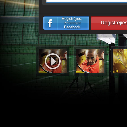
Reģistrējies,
Reģistrējie
izmantojot
Facebook