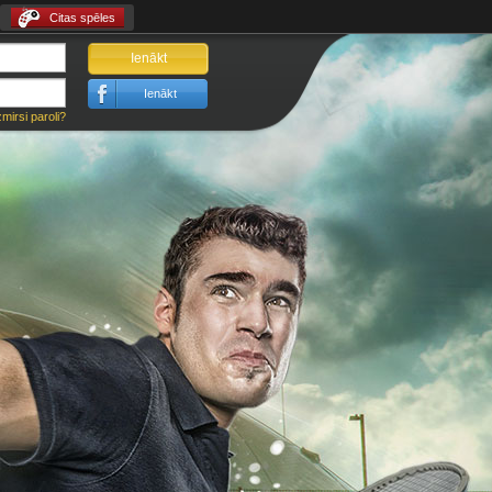
Citas spēles
Ienākt
Ienākt
zmirsi paroli?