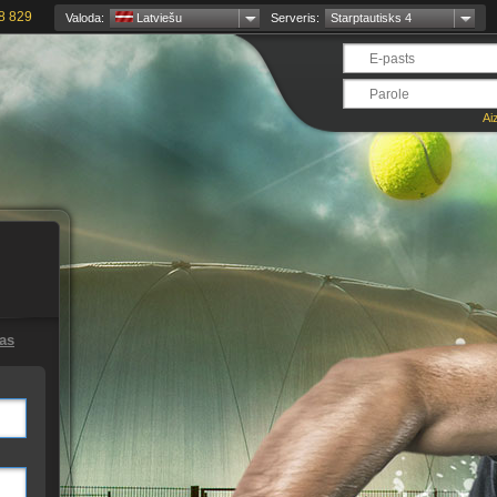
8 829
Valoda:
Latviešu
Serveris:
Starptautisks 4
Ai
jas