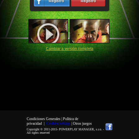
Registro
Registro
Cambiar a versión completa
Condiciones Generales |
Política de
privacidad
|
Cookies settings
| Otros juegos
Copyright © 2011-2015-
POWERPLAY MANAGER, s.r.o.
-
All rights reserved