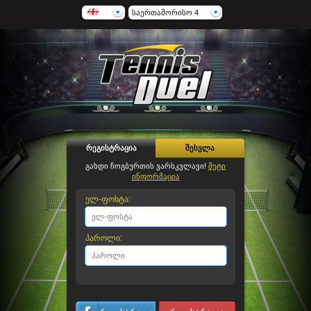
საერთაშორისო 4
რეგისტრაცია
შესვლა
გახდი ჩოგბურთის ვარსკვლავი!
მეტი
ინფორმაცია
ელ-ფოსტა:
პაროლი: