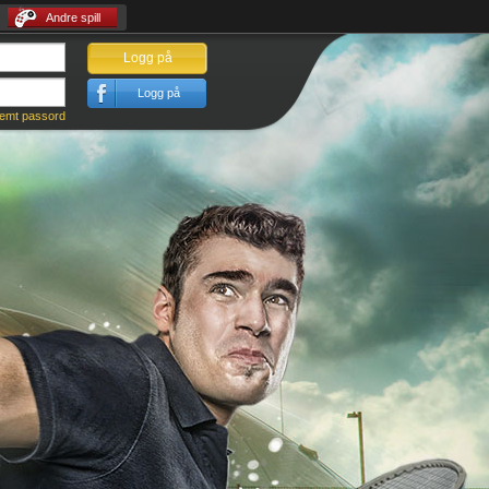
Andre spill
Logg på
Logg på
emt passord