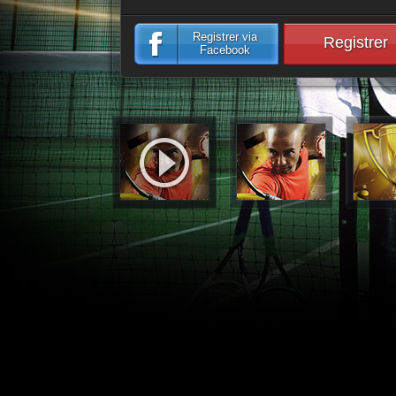
Registrer via
Registrer
Facebook