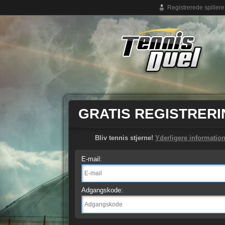
Registrerede spillere
Gratis online tennis spil
GRATIS REGISTRERI
Bliv tennis stjerne!
Yderligere informatio
E-mail:
Adgangskode: