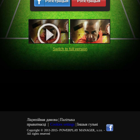
Рэгістрацыя
Рэгістрацыя
Switch to full version
Ліцэнзійная дамова |
Палітыка
прыватнасці
|
Cookies settings
| Іншыя гульні
Copyright © 2011-2015-
POWERPLAY MANAGER, s.r.o.
-
All rights reserved