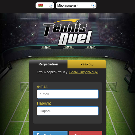
Міжнародны 4
Registration
Увайсці
Стань зоркай тэнісу!
Больш інфармацыі
e-mail:
Пароль: